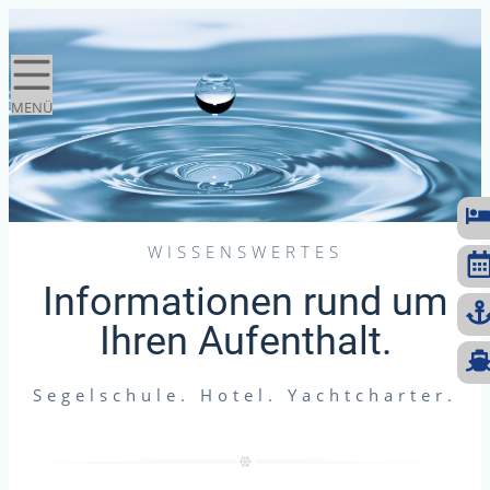
Direkt zum Inhalt springen
Direkt zur Navigation springen
Direkt zum Footer springen
MENÜ
WISSENSWERTES
Informationen rund um
Ihren Aufenthalt.
Segelschule. Hotel. Yachtcharter.