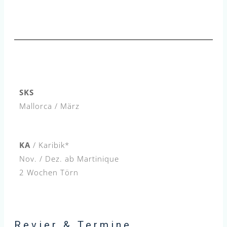
SKS
Mallorca / März
KA
/
Karibik*
Nov. / Dez. ab Martinique
2 Wochen Törn
Revier & Termine