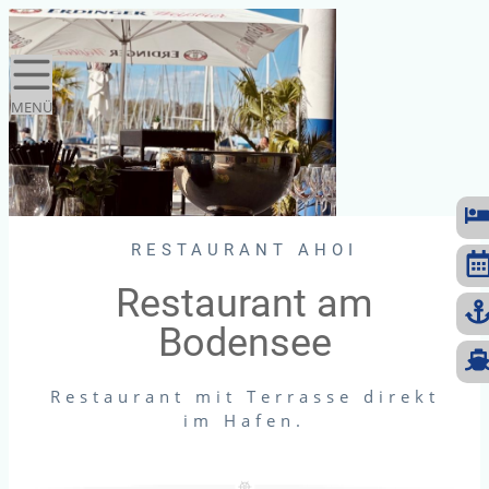
Direkt zum Inhalt springen
Direkt zur Navigation springen
Direkt zum Footer springen
MENÜ
RESTAURANT AHOI
Restaurant am
Bodensee
Restaurant mit Terrasse direkt
im Hafen.