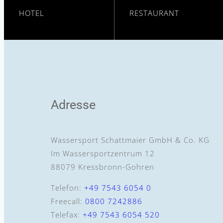
HOTEL
RESTAURANT
Mehr erfahren
Mehr erfahren
Adresse
Wassersport Schattmaier GmbH & Co. KG
Im Wassersportzentrum 12
88079 Kressbronn-Gohren
Telefon:
+49 7543 6054 0
Freecall:
0800 7242886
Telefax:
+49 7543 6054 520